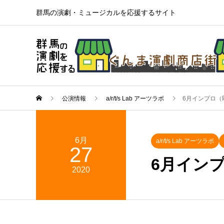
群馬の演劇・ミュージカルを応援するサイト
公演情報
a/r/t/s Lab アーツラボ
6月インプロ（
6月
a/r/t/s Lab アーツラボ
27
6月イン
2020