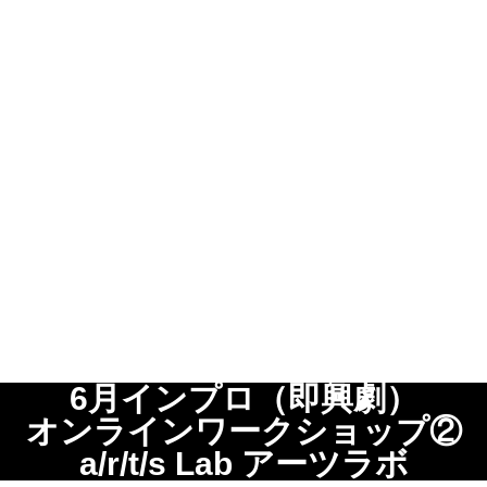
6月インプロ（即興劇）
オンラインワークショップ②
a/r/t/s Lab アーツラボ