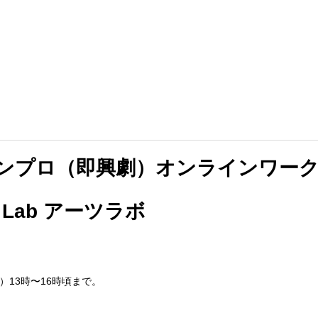
インプロ（即興劇）オンラインワー
t/s Lab アーツラボ
土）13時〜16時頃まで。