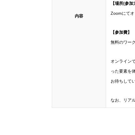
【場所(参加
Zoomにて
内容
【参加費】
無料のワー
オンライン
った要素を
お待ちして
なお、リア