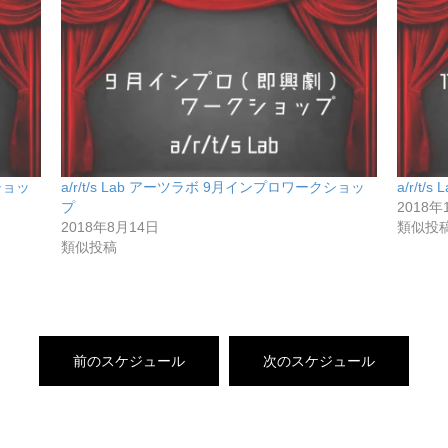
ショッ
a/r/t/s Lab アーツラボ 9月インプロワークショッ
a/r/t
プ
2018年
2018年8月14日
類似投
類似投稿
前のスケジュール
次のスケジュール