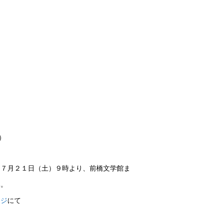
）
。７月２１日（土）９時より、前橋文学館ま
い。
ージ
にて