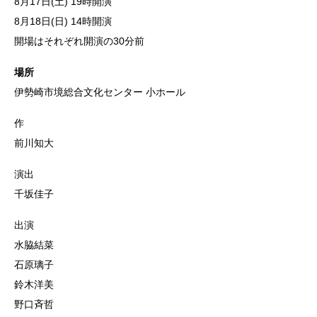
8月17日(土) 19時開演
8月18日(日) 14時開演
開場はそれぞれ開演の30分前
場所
伊勢崎市境総合文化センター 小ホール
作
前川知大
演出
千坂佳子
出演
水脇結菜
石原璃子
鈴木洋美
野口斉哲