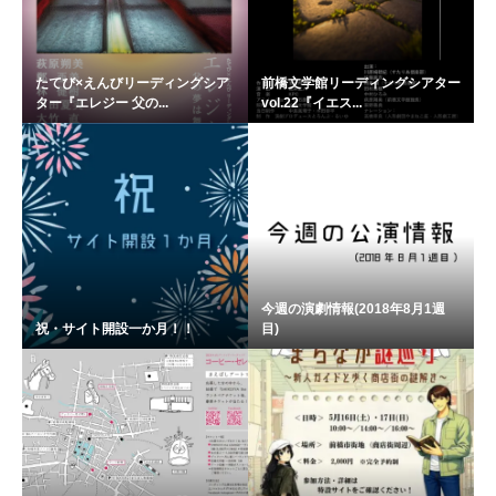
たてび×えんびリーディングシア
前橋文学館リーディングシアター
ター『エレジー 父の...
vol.22『イエス...
今週の演劇情報(2018年8月1週
祝・サイト開設一か月！！
目)