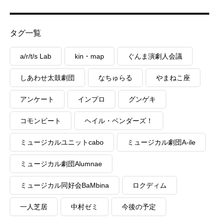
タグ一覧
a/r/t/s Lab
kin・map
ぐんま演劇人会議
しあわせ太鼓劇団
なちゅらる
やまねこ座
アンケート
インプロ
グンゲキ
コモンビート
ヘイル・ベンダーズ！
ミュージカルユニットcabo
ミュージカル劇団A-ile
ミュージカル劇団Alumnae
ミュージカル同好会BaMbina
ロクディム
一人芝居
中村ゼミ
今後の予定