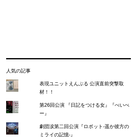
人気の記事
表現ユニットえんぶる 公演直前突撃取
材！！
第26回公演 『日記をつける女』『べいべ
ー』
劇団涙第二回公演『ロボット-遥か彼方の
ミライの記憶-』