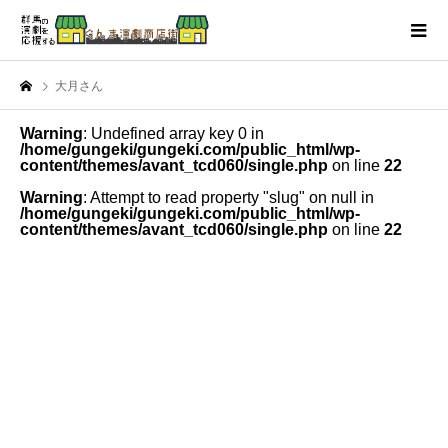
大月さん
Warning
: Undefined array key 0 in
/home/gungeki/gungeki.com/public_html/wp-
content/themes/avant_tcd060/single.php
on line
22
Warning
: Attempt to read property "slug" on null in
/home/gungeki/gungeki.com/public_html/wp-
content/themes/avant_tcd060/single.php
on line
22