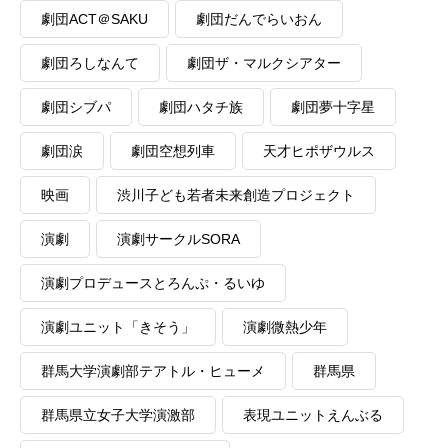
劇団ACT＠SAKU
劇団だんでらいおん
劇団ろしなんて
劇団ザ・マルクシアター
劇団シブパ
劇団ハタチ族
劇団夢十字星
劇団涙
劇団空想列車
天才ヒポザウルス
映画
渋川子ども若者未来創造プロジェクト
演劇
演劇サークルSORA
演劇プロデュースとろんぷ・るいゆ
演劇ユニット「きそう」
演劇微熱少年
群馬大学演劇部テアトル・ヒューメ
群馬県
群馬県立女子大学演激部
表現ユニットえんぶる