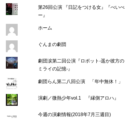
第26回公演 『日記をつける女』『べいべ
ー』
ホーム
ぐんまの劇団
劇団涙第二回公演『ロボット-遥か彼方の
ミライの記憶-』
劇団らん第二八回公演 「年中無休！」
演劇／微熱少年vol.1 『縁側アロハ』
今週の演劇情報(2018年7月三週目)