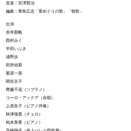
音楽：宮澤賢治
編曲：青島広志「星めぐりの歌」「牧歌」
出演
赤井那帆
西村みく
半田いぶき
浦野歩
田所佑梨
栗原一美
関谷京子
齊藤千花（ソプラノ）
コーロ・アックア（合唱）
上原良子（ピアノ伴奏）
秋津瑞貴（チェロ）
柏木美香（ピアノ）
高橋翔子（井上バレエ団所属）