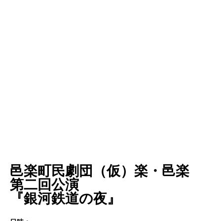
邑楽町民劇団（仮）楽・邑楽
第二回公演
『銀河鉄道の夜』