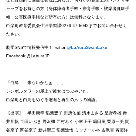
など経済的に困難な状況にある方、何らかの健康上のハンディキ
ャップをお持ちの方（身体障碍者手帳・療育手帳・被爆者健康手
帳・公害医療手帳など所有の方）は無料となります。
邑楽町教育委員会生涯学習課0276-47-5043までお問い合わせく
ださい。
劇団SNSで情報発信中！Twitter:
@
LaAuraSwanLake
Facebook:@LaAuraJP
「白鳥…、来ないかなぁ…。」
シンボルタワーの屋上で彼女はつぶやいた。
邑楽町と白鳥をめぐる邂逅と再生の六つの物語。
【出演】 半田康幸 稲葉豊子 田所佑梨 清水まさる 星野孝雄 赤
井那帆 半田いぶき 野沢楓 西村みく 小林正子 霜田薫 栗原一美 関
谷京子 関谷京子 新井聖二 稲葉進悟 ミッチー小林 吉沢貴 斉藤洋