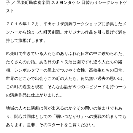
子 ／ 邑楽町民吹奏楽団 スミヨンタケシ 日替わりシークレットゲ
スト
２０１６年１２月、平田オリザ演劇ワークショップに参集したメ
ンバーから始まった町民劇団。オリジナル作品を引っ提げて満を
持して旗揚げします。
邑楽町で生きている人たちのありふれた日常の中に鏤められた、
たくさんのお話。ある日の多々良沼公園ですれ違う人たちの諸
相、シンボルタワーの屋上でつぶやく女性、高校生たちの日常、
世界のどこかで出会うこの町の人たち、何気無い過去の思い出、
この町の過去と現在…そんなお話が６つのエピソードを持つ一つ
の演劇作品に仕上がりました。
地域の人々に演劇は何が出来るのか？その問いの始まりでもあ
り、関心共同体としての「弱いつながり」への挑戦の始まりでも
あります。是非、そのスタートをご覧ください。