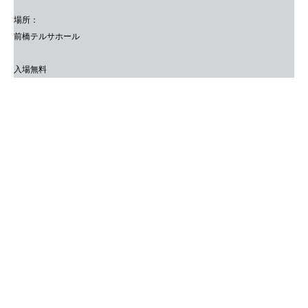
場所：
前橋テルサホール
入場無料