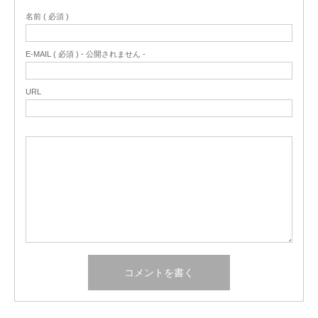
名前 ( 必須 )
E-MAIL ( 必須 ) - 公開されません -
URL
ミュージカル劇団A-ile第８回公演 ミュージカル
「MY FAIR LADY」（マイフェアレディ）