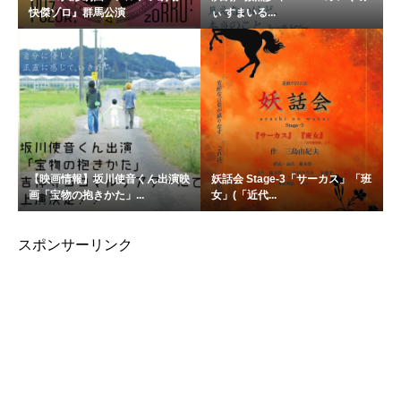
快傑ゾロ』群馬公演
ぃ すまいる...
【映画情報】坂川使音くん出演映
妖話会 Stage-3「サーカス」「班
画「宝物の抱きかた」...
女」(「近代...
スポンサーリンク