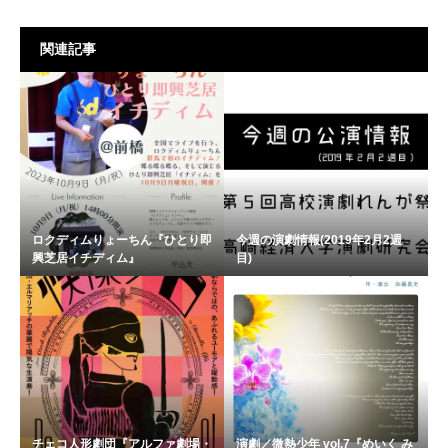
公演情報時
a/r/t/s Lab アーツラボ2019年1月インプロワークショ
関連記事
ップ
ロクディムりょーちん『ひとり即
今週の演劇情報(2019年2月2週
興芝居イチディム』
目)
チェコ人形劇団『アルファ劇場・
演劇／微熱少年 vol.7『めいく み