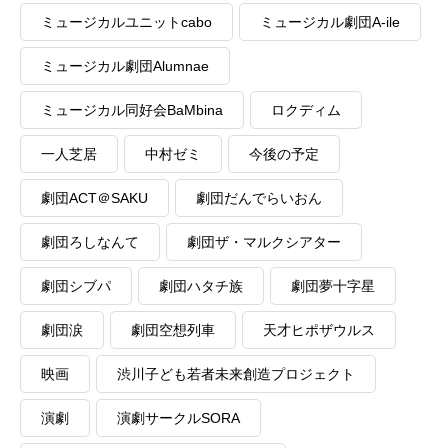
ミュージカルユニットcabo
ミュージカル劇団A-ile
ミュージカル劇団Alumnae
ミュージカル同好会BaMbina
ロクディム
一人芝居
中村ゼミ
今後の予定
劇団ACT＠SAKU
劇団だんでらいおん
劇団ろしなんて
劇団ザ・マルクシアター
劇団シブパ
劇団ハタチ族
劇団夢十字星
劇団涙
劇団空想列車
天才ヒポザウルス
映画
渋川子ども若者未来創造プロジェクト
演劇
演劇サークルSORA