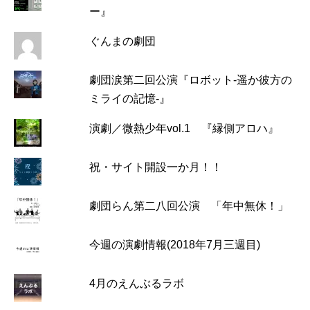
ー』
ぐんまの劇団
劇団涙第二回公演『ロボット-遥か彼方の
ミライの記憶-』
演劇／微熱少年vol.1 『縁側アロハ』
祝・サイト開設一か月！！
劇団らん第二八回公演 「年中無休！」
今週の演劇情報(2018年7月三週目)
4月のえんぶるラボ