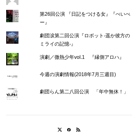
第26回公演 『日記をつける女』『べいべ
ー』
劇団涙第二回公演『ロボット-遥か彼方の
ミライの記憶-』
演劇／微熱少年vol.1 『縁側アロハ』
今週の演劇情報(2018年7月三週目)
劇団らん第二八回公演 「年中無休！」