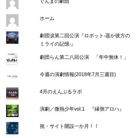
ぐんまの劇団
ホーム
劇団涙第二回公演『ロボット-遥か彼方の
ミライの記憶-』
劇団らん第二八回公演 「年中無休！」
今週の演劇情報(2018年7月三週目)
4月のえんぶるラボ
演劇／微熱少年vol.1 『縁側アロハ』
祝・サイト開設一か月！！