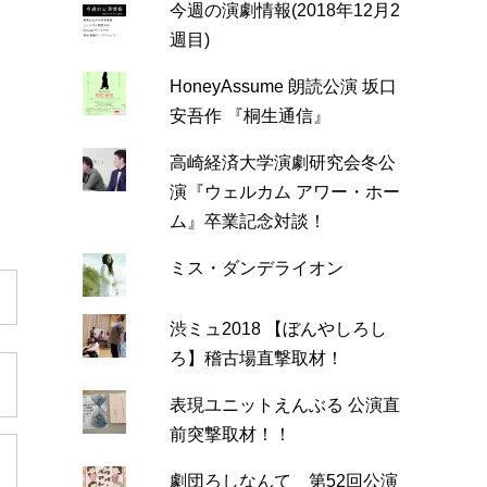
今週の演劇情報(2018年12月2
週目)
HoneyAssume 朗読公演 坂口
安吾作 『桐生通信』
高崎経済大学演劇研究会冬公
演『ウェルカム アワー・ホー
ム』卒業記念対談！
ミス・ダンデライオン
渋ミュ2018 【ぼんやしろし
ろ】稽古場直撃取材！
表現ユニットえんぶる 公演直
前突撃取材！！
劇団ろしなんて 第52回公演