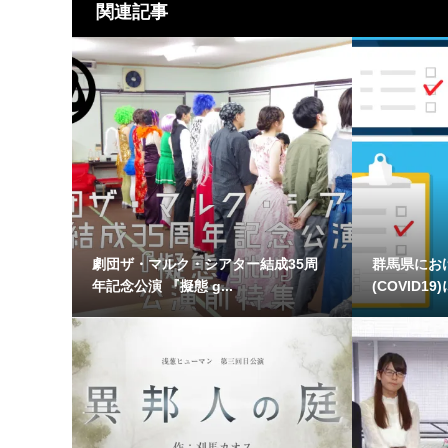
関連記事
劇団ザ・マルク・シアター結成35周
群馬県にお
年記念公演 『擬態 g...
(COVID19)