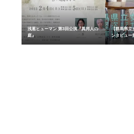
浅葱ヒューマン 第3回公演『異邦人の
【群馬県立
庭』
ンタビュー