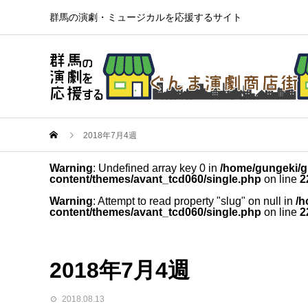
群馬の演劇・ミュージカルを応援するサイト
2018年7月4週
Warning
: Undefined array key 0 in
/home/gungeki/g
content/themes/avant_tcd060/single.php
on line
2
Warning
: Attempt to read property "slug" on null in
/h
content/themes/avant_tcd060/single.php
on line
2
2018年7月4週
2018.08.13