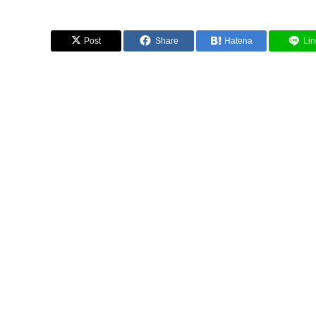
Post
Share
Hatena
Lin