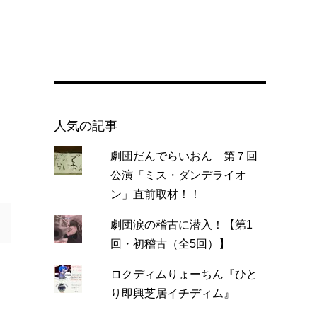
人気の記事
劇団だんでらいおん 第７回
公演「ミス・ダンデライオ
ン」直前取材！！
劇団涙の稽古に潜入！【第1
回・初稽古（全5回）】
ロクディムりょーちん『ひと
り即興芝居イチディム』