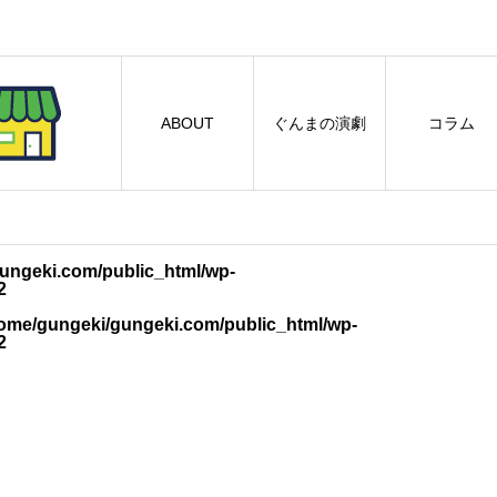
ABOUT
ぐんまの演劇
コラム
ungeki.com/public_html/wp-
2
ome/gungeki/gungeki.com/public_html/wp-
2