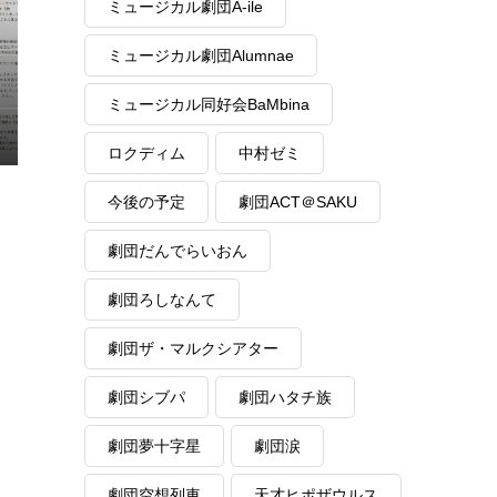
ミュージカル劇団A-ile
ミュージカル劇団Alumnae
ミュージカル同好会BaMbina
ロクディム
中村ゼミ
今後の予定
劇団ACT＠SAKU
劇団だんでらいおん
劇団ろしなんて
劇団ザ・マルクシアター
劇団シブパ
劇団ハタチ族
劇団夢十字星
劇団涙
劇団空想列車
天才ヒポザウルス