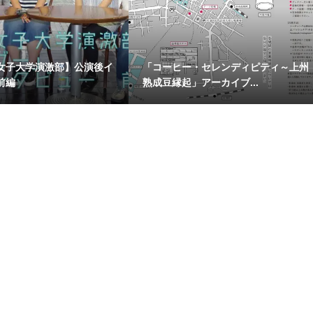
女子大学演激部】公演後イ
「コーヒー・セレンディピティ～上州
前編
熟成豆縁起」アーカイブ...