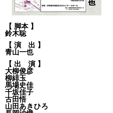
【 脚本 】
鈴木聡
【 演 出 】
青山一也
【 出 演 】
大柳俊彦
柳緋玉
馬場史佳
千坂佳子
古田悟
山田あきひろ