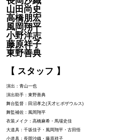
長岡沙織
山田尚史
高橋朋宏
風岡翔平
小野洋志
藤原祥子
東野善典
【 スタッフ 】
演出：青山一也
演出助手：東野善典
舞台監督：田沼孝之(天才ヒポザウルス)
舞監補佐：風岡翔平
衣装メイク：高橋麻希・馬場史佳
大道具：千坂佳子・風岡翔平・古田悟
小道具：長岡沙織・藤原祥子