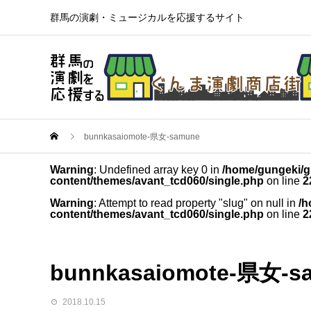
群馬の演劇・ミュージカルを応援するサイト
bunnkasaiomote-県女-samune
Warning
: Undefined array key 0 in
/home/gungeki/g
content/themes/avant_tcd060/single.php
on line
2
Warning
: Attempt to read property "slug" on null in
/h
content/themes/avant_tcd060/single.php
on line
2
bunnkasaiomote-県女-s
2018.10.15