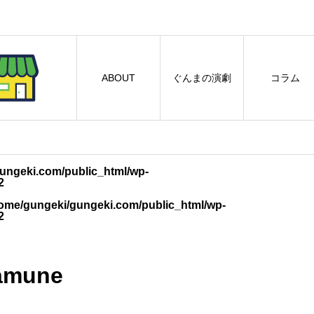
ABOUT
ぐんまの演劇
コラム
ungeki.com/public_html/wp-
2
ome/gungeki/gungeki.com/public_html/wp-
2
amune