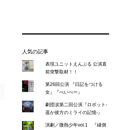
人気の記事
表現ユニットえんぶる 公演直
前突撃取材！！
第26回公演 『日記をつける
女』『べいべー』
劇団涙第二回公演『ロボット-
遥か彼方のミライの記憶-』
演劇／微熱少年vol.1 『縁側