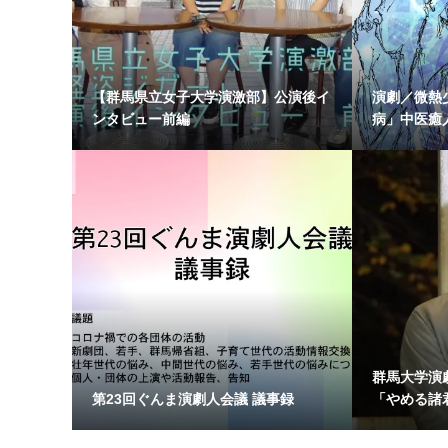
【群馬県立女子大学演激部】公演後イ
演劇／微熱少
ンタビュー前編
病」中医癒人
群馬大学演
第23回ぐんま演劇人会議 議事録
「やめる諸君