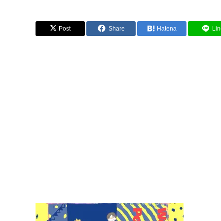
Post
Share
Hatena
Lin