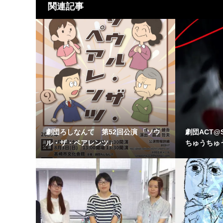
関連記事
劇団ろしなんて 第52回公演 「ソウ
劇団ACT@
ル・ザ・ペアレンツ」
ちゅうちゅうや