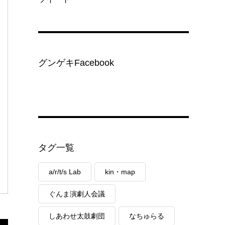
グンゲキFacebook
タグ一覧
a/r/t/s Lab
kin・map
ぐんま演劇人会議
しあわせ太鼓劇団
なちゅらる