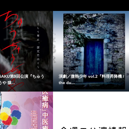
SAKU第9回公演『ちゅう
演劇／微熱少年 vol.2『料理昇降機 /
 猿...
the du...