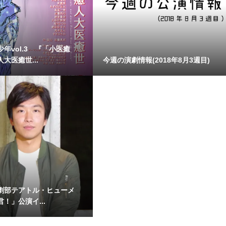
年vol.3 『「小医癒
大医癒世...
今週の演劇情報(2018年8月3週目)
劇部テアトル・ヒューメ
！」公演イ...