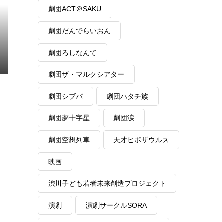
劇団ACT＠SAKU
劇団だんでらいおん
劇団ろしなんて
劇団ザ・マルクシアター
劇団シブパ
劇団ハタチ族
劇団夢十字星
劇団涙
劇団空想列車
天才ヒポザウルス
映画
渋川子ども若者未来創造プロジェクト
演劇
演劇サークルSORA