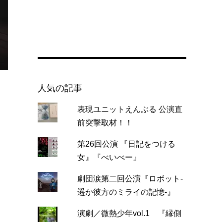
人気の記事
表現ユニットえんぶる 公演直
前突撃取材！！
第26回公演 『日記をつける
女』『べいべー』
劇団涙第二回公演『ロボット-
遥か彼方のミライの記憶-』
演劇／微熱少年vol.1 『縁側