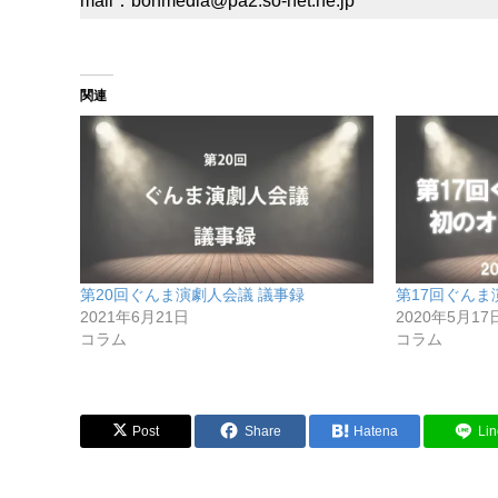
mail：bonmedia@pa2.so-net.ne.jp
関連
第20回ぐんま演劇人会議 議事録
第17回ぐんま
2021年6月21日
2020年5月17
コラム
コラム
Post
Share
Hatena
Lin