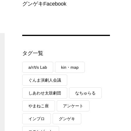
グンゲキFacebook
タグ一覧
a/r/t/s Lab
kin・map
ぐんま演劇人会議
しあわせ太鼓劇団
なちゅらる
やまねこ座
アンケート
インプロ
グンゲキ