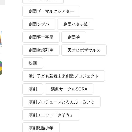
劇団ザ・マルクシアター
劇団シブパ
劇団ハタチ族
劇団夢十字星
劇団涙
劇団空想列車
天才ヒポザウルス
映画
渋川子ども若者未来創造プロジェクト
演劇
演劇サークルSORA
演劇プロデュースとろんぷ・るいゆ
演劇ユニット「きそう」
演劇微熱少年