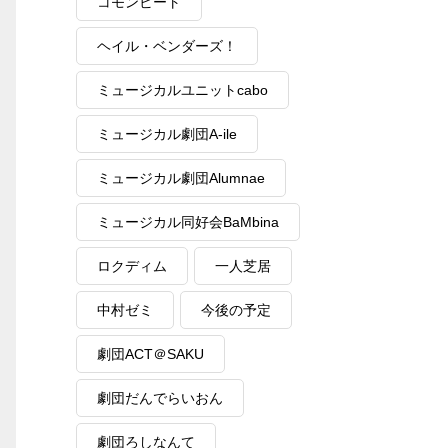
コモンビート
ヘイル・ベンダーズ！
ミュージカルユニットcabo
ミュージカル劇団A-ile
ミュージカル劇団Alumnae
ミュージカル同好会BaMbina
ロクディム
一人芝居
中村ゼミ
今後の予定
劇団ACT＠SAKU
劇団だんでらいおん
劇団ろしなんて