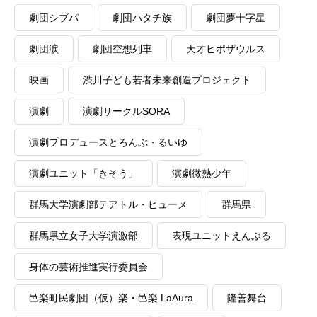
劇団シブパ
劇団ハタチ族
劇団夢十字星
劇団涙
劇団空想列車
天才ヒポザウルス
映画
渋川子ども若者未来創造プロジェクト
演劇
演劇サークルSORA
演劇プロデュースとろんぷ・るいゆ
演劇ユニット「きそう」
演劇微熱少年
群馬大学演劇部テアトル・ヒューメ
群馬県
群馬県立女子大学演激部
表現ユニットえんぶる
身体の芸術推進実行委員会
邑楽町民劇団（仮）楽・邑楽 LaAura
隆善舞台