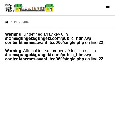
IMG_8404
Warning
: Undefined array key 0 in
/home/gungeki/gungeki.com/public_html/wp-
content/themes/avant_tcd060/single.php
on line
22
Warning
: Attempt to read property "slug" on null in
/home/gungeki/gungeki.com/public_html/wp-
content/themes/avant_tcd060/single.php
on line
22