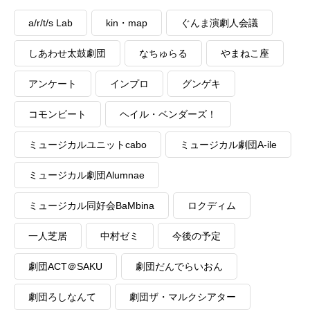
a/r/t/s Lab
kin・map
ぐんま演劇人会議
しあわせ太鼓劇団
なちゅらる
やまねこ座
アンケート
インプロ
グンゲキ
コモンビート
ヘイル・ベンダーズ！
ミュージカルユニットcabo
ミュージカル劇団A-ile
ミュージカル劇団Alumnae
ミュージカル同好会BaMbina
ロクディム
一人芝居
中村ゼミ
今後の予定
劇団ACT＠SAKU
劇団だんでらいおん
劇団ろしなんて
劇団ザ・マルクシアター