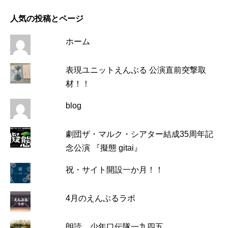
人気の投稿とページ
ホーム
表現ユニットえんぶる 公演直前突撃取
材！！
blog
劇団ザ・マルク・シアター結成35周年記
念公演 『擬態 gitai』
祝・サイト開設一か月！！
4月のえんぶるラボ
朗読 少年口伝隊一九四五