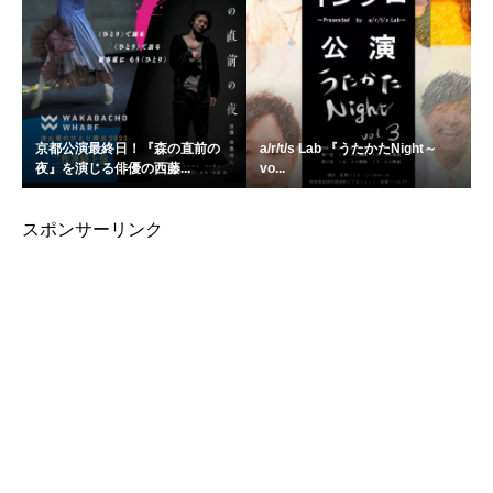
京都公演最終日！『森の直前の
a/r/t/s Lab 『うたかたNight～
夜』を演じる俳優の西藤...
vo...
スポンサーリンク