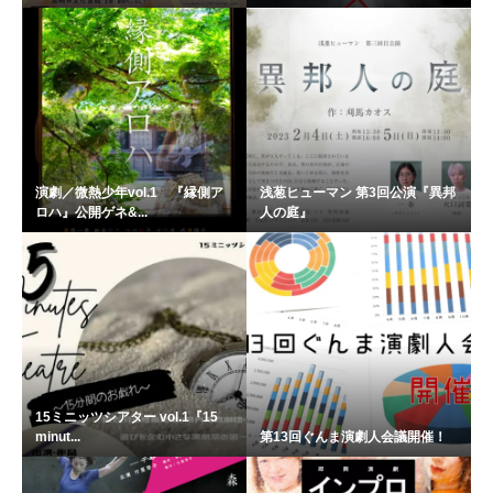
演劇／微熱少年vol.1 『縁側ア
浅葱ヒューマン 第3回公演『異邦
ロハ』公開ゲネ&...
人の庭』
15ミニッツシアター vol.1『15
minut...
第13回ぐんま演劇人会議開催！