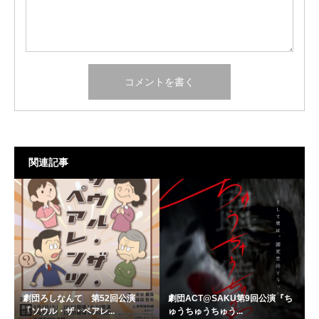
関連記事
劇団ろしなんて 第52回公演
劇団ACT@SAKU第9回公演『ち
「ソウル・ザ・ペアレ...
ゅうちゅうちゅう...