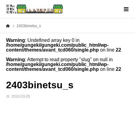
2403binetsu_s
Warning
: Undefined array key 0 in
/home/gungeki/gungeki.com/public_html/wp-
content/themes/avant_tcd060/single.php
on line
22
Warning
: Attempt to read property "slug" on null in
/home/gungeki/gungeki.com/public_html/wp-
content/themes/avant_tcd060/single.php
on line
22
2403binetsu_s
2024.03.05