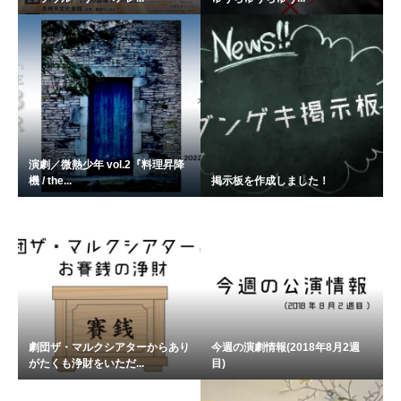
演劇／微熱少年 vol.2『料理昇降
機 / the...
掲示板を作成しました！
劇団ザ・マルクシアターからあり
今週の演劇情報(2018年8月2週
がたくも浄財をいただ...
目)