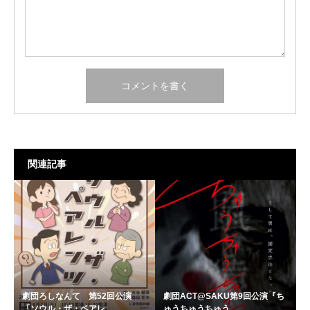
関連記事
劇団ろしなんて 第52回公演
劇団ACT@SAKU第9回公演『ち
「ソウル・ザ・ペアレ...
ゅうちゅうちゅう...