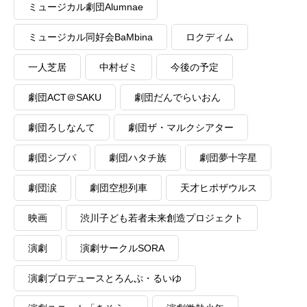
ミュージカル劇団Alumnae
ミュージカル同好会BaMbina
ロクディム
一人芝居
中村ゼミ
今後の予定
劇団ACT＠SAKU
劇団だんでらいおん
劇団ろしなんて
劇団ザ・マルクシアター
劇団シブパ
劇団ハタチ族
劇団夢十字星
劇団涙
劇団空想列車
天才ヒポザウルス
映画
渋川子ども若者未来創造プロジェクト
演劇
演劇サークルSORA
演劇プロデュースとろんぷ・るいゆ