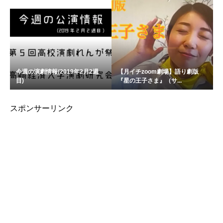
今週の演劇情報(2019年2月2週
【月イチzoom劇場】語り劇版
目)
『星の王子さま』（サ...
スポンサーリンク