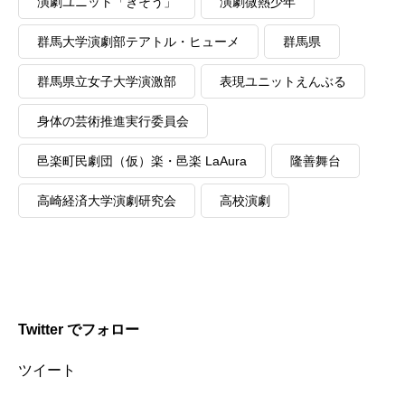
演劇ユニット「きそう」
演劇微熱少年
群馬大学演劇部テアトル・ヒューメ
群馬県
群馬県立女子大学演激部
表現ユニットえんぶる
身体の芸術推進実行委員会
邑楽町民劇団（仮）楽・邑楽 LaAura
隆善舞台
高崎経済大学演劇研究会
高校演劇
Twitter でフォロー
ツイート