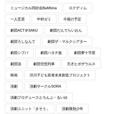
ミュージカル同好会BaMbina
ロクディム
一人芝居
中村ゼミ
今後の予定
劇団ACT＠SAKU
劇団だんでらいおん
劇団ろしなんて
劇団ザ・マルクシアター
劇団シブパ
劇団ハタチ族
劇団夢十字星
劇団涙
劇団空想列車
天才ヒポザウルス
映画
渋川子ども若者未来創造プロジェクト
演劇
演劇サークルSORA
演劇プロデュースとろんぷ・るいゆ
演劇ユニット「きそう」
演劇微熱少年