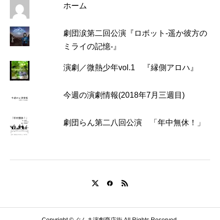
ホーム
劇団涙第二回公演『ロボット-遥か彼方の
ミライの記憶-』
演劇／微熱少年vol.1 『縁側アロハ』
今週の演劇情報(2018年7月三週目)
劇団らん第二八回公演 「年中無休！」