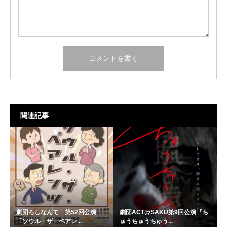
関連記事
劇団ろしなんて 第52回公演
劇団ACT@SAKU第9回公演『ち
「ソウル・ザ・ペアレ...
ゅうちゅうちゅう...