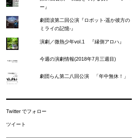
ー』
劇団涙第二回公演『ロボット-遥か彼方の
ミライの記憶-』
演劇／微熱少年vol.1 『縁側アロハ』
今週の演劇情報(2018年7月三週目)
劇団らん第二八回公演 「年中無休！」
Twitter でフォロー
ツイート