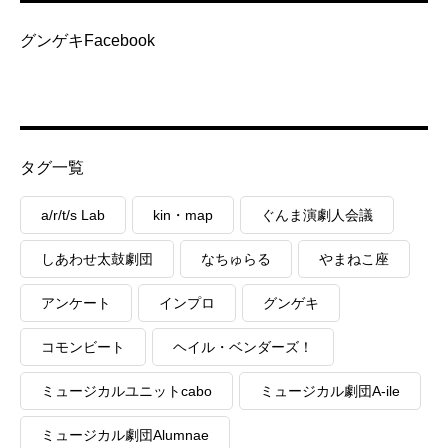
グンゲキFacebook
タグ一覧
a/r/t/s Lab
kin・map
ぐんま演劇人会議
しあわせ太鼓劇団
なちゅらる
やまねこ座
アンケート
インプロ
グンゲキ
コモンビート
ヘイル・ベンダーズ！
ミュージカルユニットcabo
ミュージカル劇団A-ile
ミュージカル劇団Alumnae