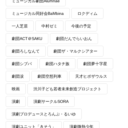
ミュージカル劇団Alumnae
ミュージカル同好会BaMbina
ロクディム
一人芝居
中村ゼミ
今後の予定
劇団ACT＠SAKU
劇団だんでらいおん
劇団ろしなんて
劇団ザ・マルクシアター
劇団シブパ
劇団ハタチ族
劇団夢十字星
劇団涙
劇団空想列車
天才ヒポザウルス
映画
渋川子ども若者未来創造プロジェクト
演劇
演劇サークルSORA
演劇プロデュースとろんぷ・るいゆ
演劇ユニット「きそう」
演劇微熱少年