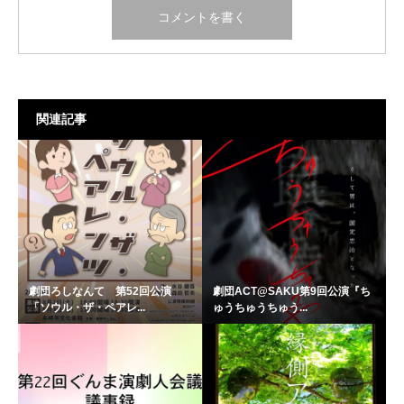
関連記事
劇団ろしなんて 第52回公演
劇団ACT@SAKU第9回公演『ち
「ソウル・ザ・ペアレ...
ゅうちゅうちゅう...