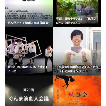
演劇／微熱少年vol.1 『縁側ア
第22回ぐんま演劇人会議 議事録
ロハ』公開ゲネ&...
THEATRE MOMENTS 『遺すモ
【群馬大学演劇部テアトル・ヒュ
ノ ~ 楢...
ーメ】公演後インタビ...