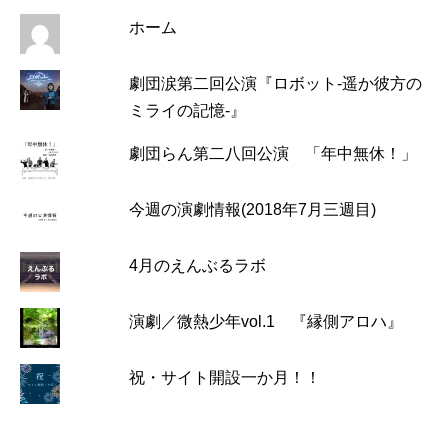
ホーム
劇団涙第二回公演『ロボット-遥か彼方の
ミライの記憶-』
劇団らん第二八回公演 「年中無休！」
今週の演劇情報(2018年7月三週目)
4月のえんぶるラボ
演劇／微熱少年vol.1 『縁側アロハ』
祝・サイト開設一か月！！