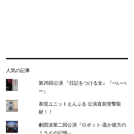
人気の記事
第26回公演 『日記をつける女』『べいべ
ー』
表現ユニットえんぶる 公演直前突撃取
材！！
劇団涙第二回公演『ロボット-遥か彼方の
ミライの記憶-』