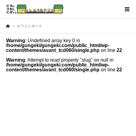
ホワイトボード
Warning
: Undefined array key 0 in
/home/gungeki/gungeki.com/public_html/wp-
content/themes/avant_tcd060/single.php
on line
22
Warning
: Attempt to read property "slug" on null in
/home/gungeki/gungeki.com/public_html/wp-
content/themes/avant_tcd060/single.php
on line
22