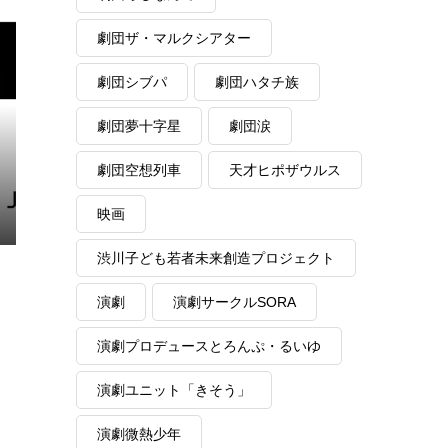
劇団ザ・マルクシアター
劇団シブパ
劇団ハタチ族
劇団夢十字星
劇団涙
劇団空想列車
天才ヒポザウルス
映画
渋川子ども若者未来創造プロジェクト
演劇
演劇サークルSORA
演劇プロデュースとろんぷ・るいゆ
演劇ユニット「きそう」
演劇微熱少年