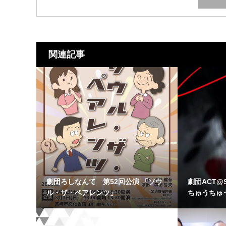
関連記事
劇団ろしなんて 第52回公演 「ソウ
劇団ACT@
ル・ザ・ペアレンツ」
ちゅうちゅうや