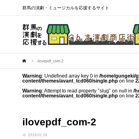
群馬の演劇・ミュージカルを応援するサイト
ilovepdf_com-2
Warning
: Undefined array key 0 in
/home/gungeki/g
content/themes/avant_tcd060/single.php
on line
2
Warning
: Attempt to read property "slug" on null in
/h
content/themes/avant_tcd060/single.php
on line
2
ilovepdf_com-2
2019.01.19