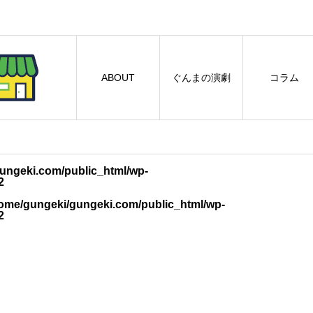
ABOUT
ぐんまの演劇
コラム
ungeki.com/public_html/wp-
2
ome/gungeki/gungeki.com/public_html/wp-
2