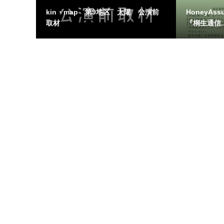
kin・map 第9地区 太陽 公演前
HoneyAs
取材
『桐生通信..