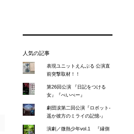
人気の記事
表現ユニットえんぶる 公演直
前突撃取材！！
第26回公演 『日記をつける
女』『べいべー』
劇団涙第二回公演『ロボット-
遥か彼方のミライの記憶-』
演劇／微熱少年vol.1 『縁側