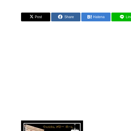
Post
Share
Hatena
Lin