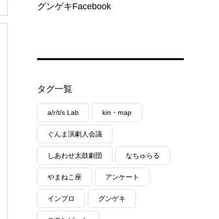
グンゲキFacebook
タグ一覧
a/r/t/s Lab
kin・map
ぐんま演劇人会議
しあわせ太鼓劇団
なちゅらる
やまねこ座
アンケート
インプロ
グンゲキ