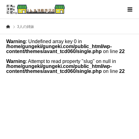
3人の姉妹
Warning
: Undefined array key 0 in
/home/gungeki/gungeki.com/public_html/wp-
content/themes/avant_tcd060/single.php
on line
22
Warning
: Attempt to read property "slug" on null in
/home/gungeki/gungeki.com/public_html/wp-
content/themes/avant_tcd060/single.php
on line
22