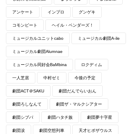
アンケート
インプロ
グンゲキ
コモンビート
ヘイル・ベンダーズ！
ミュージカルユニットcabo
ミュージカル劇団A-ile
ミュージカル劇団Alumnae
ミュージカル同好会BaMbina
ロクディム
一人芝居
中村ゼミ
今後の予定
劇団ACT＠SAKU
劇団だんでらいおん
劇団ろしなんて
劇団ザ・マルクシアター
劇団シブパ
劇団ハタチ族
劇団夢十字星
劇団涙
劇団空想列車
天才ヒポザウルス