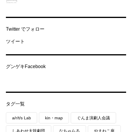
Twitter でフォロー
ツイート
グンゲキFacebook
タグ一覧
a/r/t/s Lab
kin・map
ぐんま演劇人会議
しあわせ太鼓劇団
なちゅらる
やまねこ座