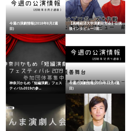
今週の演劇情報(2018年8月2週
【高崎経済大学演劇研究会】公演
目)
後インタビュー!!前...
神奈川かもめ「短編演劇」フェス
今週の演劇情報(2018年12月4週
ティバル2019の参...
目)