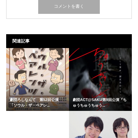
関連記事
劇団ろしなんて 第52回公演
劇団ACT@SAKU第9回公演『ち
「ソウル・ザ・ペアレ...
ゅうちゅうちゅう...