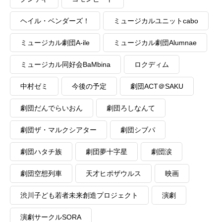
ヘイル・ベンダーズ！
ミュージカルユニットcabo
ミュージカル劇団A-ile
ミュージカル劇団Alumnae
ミュージカル同好会BaMbina
ロクディム
中村ゼミ
今後の予定
劇団ACT＠SAKU
劇団だんでらいおん
劇団ろしなんて
劇団ザ・マルクシアター
劇団シブパ
劇団ハタチ族
劇団夢十字星
劇団涙
劇団空想列車
天才ヒポザウルス
映画
渋川子ども若者未来創造プロジェクト
演劇
演劇サークルSORA