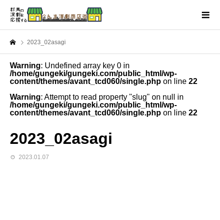
2023_02asagi
Warning
: Undefined array key 0 in
/home/gungeki/gungeki.com/public_html/wp-
content/themes/avant_tcd060/single.php
on line
22
Warning
: Attempt to read property "slug" on null in
/home/gungeki/gungeki.com/public_html/wp-
content/themes/avant_tcd060/single.php
on line
22
2023_02asagi
2023.01.07