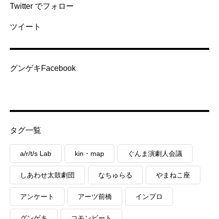
Twitter でフォロー
ツイート
グンゲキFacebook
タグ一覧
a/r/t/s Lab
kin・map
ぐんま演劇人会議
しあわせ太鼓劇団
なちゅらる
やまねこ座
アンケート
アーツ前橋
インプロ
グンゲキ
コモンビート