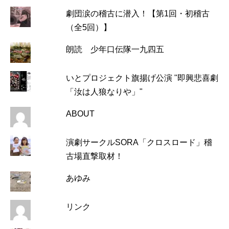
劇団涙の稽古に潜入！【第1回・初稽古
（全5回）】
朗読 少年口伝隊一九四五
いとプロジェクト旗揚げ公演 "即興悲喜劇
「汝は人狼なりや」"
ABOUT
演劇サークルSORA「クロスロード」稽
古場直撃取材！
あゆみ
リンク