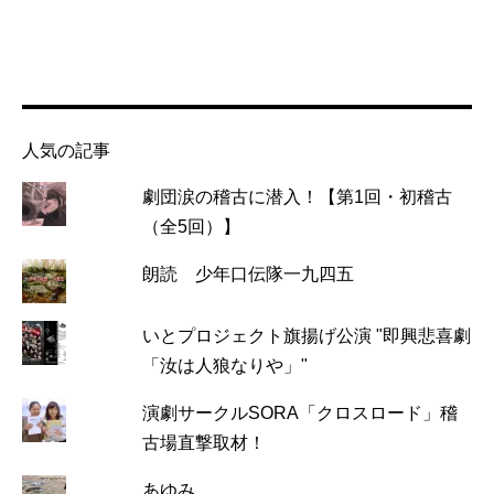
人気の記事
劇団涙の稽古に潜入！【第1回・初稽古
（全5回）】
朗読 少年口伝隊一九四五
いとプロジェクト旗揚げ公演 "即興悲喜劇
「汝は人狼なりや」"
演劇サークルSORA「クロスロード」稽
古場直撃取材！
あゆみ